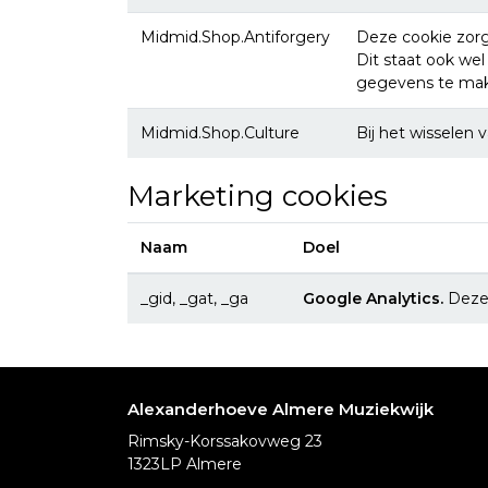
Midmid.Shop.Antiforgery
Deze cookie zorg
Dit staat ook wel
gegevens te make
Midmid.Shop.Culture
Bij het wisselen 
Marketing cookies
Naam
Doel
_gid, _gat, _ga
Google Analytics.
Deze 
Alexanderhoeve Almere Muziekwijk
Rimsky-Korssakovweg 23
1323LP Almere